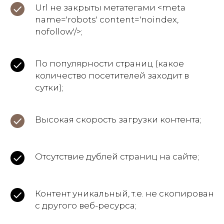
Url не закрыты метатегами <meta
прошлом уроке.
name='robots' content='noindex,
nofollow'/>;
Результат
По популярности страниц (какое
Массово найдем все
количество посетителей заходит в
проблемы своего
сутки);
ресурса
Высокая скорость загрузки контента;
Отсутствие дублей страниц на сайте;
Продолжительность
урока 17 мин 49 сек
Контент уникальный, т.е. не скопирован
Этап № 3
с другого веб-ресурса;
Решение проблем