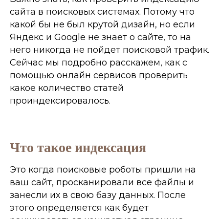
Не уверен, что бесплатная
ПРОГРАММА КУРСА
сайта в поисковых системах. Потому что
инфа может быть полезной?!
и забирай
какой бы не был крутой дизайн, но если
бесплатный курс
КЕЙСЫ И ОТЗЫВЫ
Яндекс и Google не знает о сайте, то на
МОИХ УЧЕНИКОВ
него никогда не пойдет поисковой трафик.
Сейчас мы подробно расскажем, как с
4 этапа
помощью онлайн сервисов проверить
какое количество статей
После которых ты точно
поймешь как устроенно SEO-
проиндексировалось.
продвижение
Говорят сами за себя. Они
уже успели пройти и
Пошаговый план
внедрить техники из этого
курса и получили результат
Что такое индексация
И это все классическое белое
Это когда поисковые роботы пришли на
Продолжительность
SEO, которое будет работать
ваш сайт, просканировали все файлы и
урока 20 мин 41 сек
всегда, как бы не изменились
занесли их в свою базу данных. После
алгоритмы поисковых систем
этого определяется как будет
Этап № 1