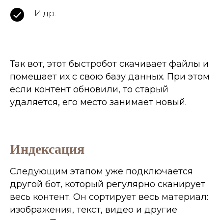
И др.
Начинаем лечить. Покажу
особенности упрощения и
методы автоматизации,
Так вот, этот быстробот скачивает файлы и
которые позволят
помещает их с свою базу данных. При этом
исправить весь сайт
если контент обновили, то старый
буквально за пару дней.
удаляется, его место занимает новый.
Результат
Исправишь
Индексация
найденные ошибки
своими руками
Следующим этапом уже подключается
другой бот, который регулярно сканирует
весь контент. Он сортирует весь материал:
изображения, текст, видео и другие