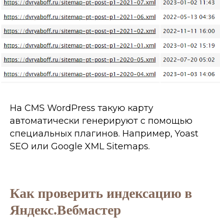
2023 года
Еще не знаком со мной?
Посмотри это видео
На CMS WordPress такую карту
автоматически генерируют с помощью
Бонус № 1
специальных плагинов. Например, Yoast
SEO или Google XML Sitemaps.
SEO чек-лист из
160+ пунктов
проверки сайта, а
так же список из
27+ сервисов для
Как проверить индексацию в
SEO
Яндекс.Вебмастер