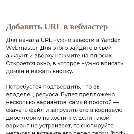
Бонус № 2
Добавить URL в вебмастер
Для начала URL нужно завести в Yandex
Урок "Как я
давал
Webmaster. Для этого зайдите в свой
гарантии на
аккаунт и вверху нажмите на плюсик.
SEO"
Откроется окно, в которое нужно вписать
домен и нажать кнопку.
Потребуется подтвердить, что вы
Выбирай удобный для себя
владелец ресурса. Будет предложено
мессенджер
несколько вариантов, самый простой —
скачать файл и загрузить его в корневую
директорию на хостинге. Если такой
Забирай бесплатно
вариант не устраивает, то скопируйте
мета-тег и вставьте его перед тегом /body.