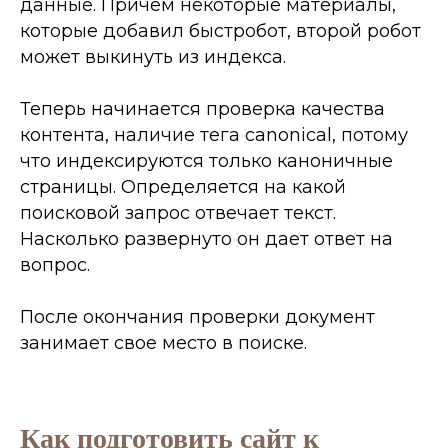
данные. Причем некоторые материалы,
которые добавил быстробот, второй робот
Продолжительность
может выкинуть из индекса.
урока 42 мин 03 сек
Теперь начинается проверка качества
Этап № 4
контента, наличие тега canonical, потому
Позиционка,
что индексируются только каноничные
выход в ТОП
страницы. Определяется на какой
поисковой запрос отвечает текст.
Главный этап курса! В рамках
Насколько развернуто он дает ответ на
этого занятия я покажу как
вопрос.
решить ключевую проблему
релевантности страниц.
После окончания проверки документ
Когда страницы с виду и в
порядке,
занимает свое место в поиске.
но поисковик упорно не
хочет ставить ее в ТОП по
необходимым нам запросам.
Как подготовить сайт к