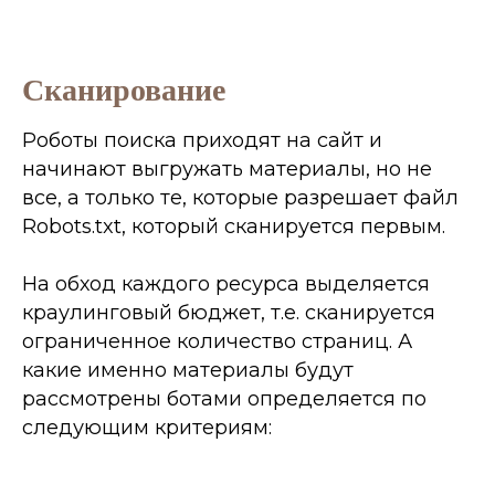
Сканирование
Продолжительность
Роботы поиска приходят на сайт и
урока 29 мин 25 сек
начинают выгружать материалы, но не
все, а только те, которые разрешает файл
Этап № 2
Robots.txt, который сканируется первым.
Выявление
проблем
На обход каждого ресурса выделяется
краулинговый бюджет, т.е. сканируется
ограниченное количество страниц. А
В рамках этого занятия я
покажу как массово,
какие именно материалы будут
буквально в несколько
рассмотрены ботами определяется по
кликов проанализировать
следующим критериям:
весь сайт и найти проблемы
мешающие ранжированию,
о которых мы говорили в