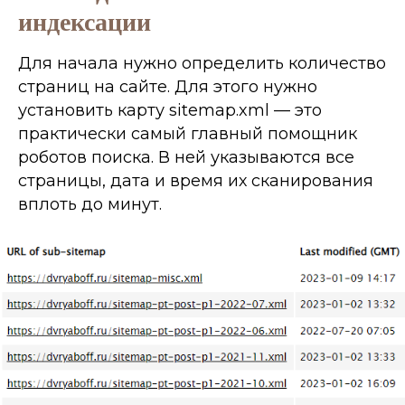
индексации
Для начала нужно определить количество
Результат
страниц на сайте. Для этого нужно
Сайт подтянется
установить карту sitemap.xml — это
по позициям и
практически самый главный помощник
покажет рост
роботов поиска. В ней указываются все
страницы, дата и время их сканирования
вплоть до минут.
Спикер курса
Меня зовут
Антон Маркин и я
покажу тебе
настоящее SEO